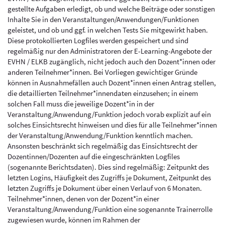
gestellte Aufgaben erledigt, ob und welche Beiträge oder sonstigen
Inhalte Sie in den Veranstaltungen/Anwendungen/Funktionen
geleistet, und ob und ggf. in welchen Tests Sie mitgewirkt haben.
Diese protokollierten Logfiles werden gespeichert und sind
regelmäßig nur den Administratoren der E-Learning-Angebote der
EVHN / ELKB zugänglich, nicht jedoch auch den Dozent*innen oder
anderen Teilnehmer*innen. Bei Vorliegen gewichtiger Gründe
können in Ausnahmefällen auch Dozent*innen einen Antrag stellen,
die detaillierten Teilnehmer*innendaten einzusehen; in einem
solchen Fall muss die jeweilige Dozent*in in der
Veranstaltung/Anwendung/Funktion jedoch vorab explizit auf ein
solches Einsichtsrecht hinweisen und dies für alle Teilnehmer*innen
der Veranstaltung/Anwendung/Funktion kenntlich machen.
Ansonsten beschränkt sich regelmäßig das Einsichtsrecht der
Dozentinnen/Dozenten auf die eingeschränkten Logfiles
(sogenannte Berichtsdaten). Dies sind regelmäßig: Zeitpunkt des
letzten Logins, Häufigkeit des Zugriffs je Dokument, Zeitpunkt des
letzten Zugriffs je Dokument über einen Verlauf von 6 Monaten.
Teilnehmer*innen, denen von der Dozent*in einer
Veranstaltung/Anwendung/Funktion eine sogenannte Trainerrolle
zugewiesen wurde, können im Rahmen der