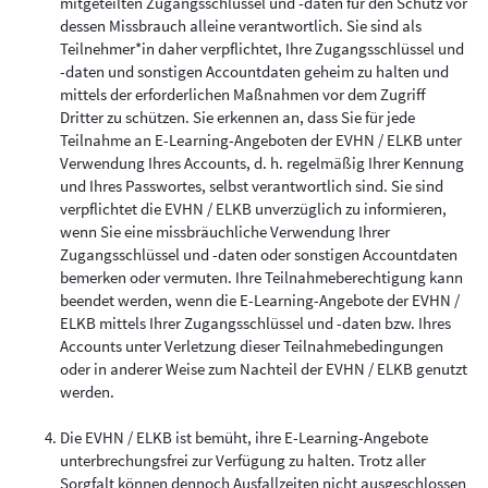
mitgeteilten Zugangsschlüssel und -daten für den Schutz vor
dessen Missbrauch alleine verantwortlich. Sie sind als
Teilnehmer*in daher verpflichtet, Ihre Zugangsschlüssel und
-daten und sonstigen Accountdaten geheim zu halten und
mittels der erforderlichen Maßnahmen vor dem Zugriff
Dritter zu schützen. Sie erkennen an, dass Sie für jede
Teilnahme an E-Learning-Angeboten der EVHN / ELKB unter
Verwendung Ihres Accounts, d. h. regelmäßig Ihrer Kennung
und Ihres Passwortes, selbst verantwortlich sind. Sie sind
verpflichtet die EVHN / ELKB unverzüglich zu informieren,
wenn Sie eine missbräuchliche Verwendung Ihrer
Zugangsschlüssel und -daten oder sonstigen Accountdaten
bemerken oder vermuten. Ihre Teilnahmeberechtigung kann
beendet werden, wenn die E-Learning-Angebote der EVHN /
ELKB mittels Ihrer Zugangsschlüssel und -daten bzw. Ihres
Accounts unter Verletzung dieser Teilnahmebedingungen
oder in anderer Weise zum Nachteil der EVHN / ELKB genutzt
werden.
Die EVHN / ELKB ist bemüht, ihre E-Learning-Angebote
unterbrechungsfrei zur Verfügung zu halten. Trotz aller
Sorgfalt können dennoch Ausfallzeiten nicht ausgeschlossen