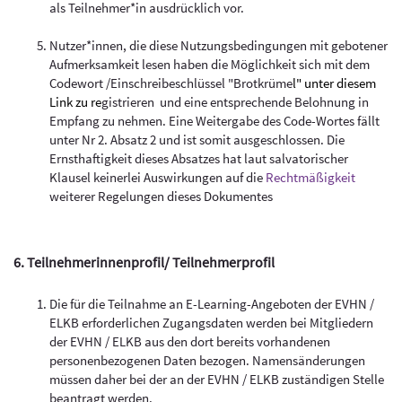
als Teilnehmer*in ausdrücklich vor.
Nutzer*innen, die diese Nutzungsbedingungen mit gebotener
Aufmerksamkeit lesen haben die Möglichkeit sich mit dem
Codewort /Einschreibeschlüssel "Brotkrüme
l"
unter diesem
Link
zu re
gistrieren und eine entsprechende Belohnung in
Empfang zu nehmen. Eine Weitergabe des Code-Wortes fällt
unter Nr 2. Absatz 2 und ist somit ausgeschlossen. Die
Ernsthaftigkeit dieses Absatzes hat laut salvatorischer
Klausel keinerlei Auswirkungen auf die
Rechtmäßigkeit
weiterer Regelungen dieses Dokumentes
6. Teilnehmerinnenprofil/ Teilnehmerprofil
Die für die Teilnahme an E-Learning-Angeboten der EVHN /
ELKB erforderlichen Zugangsdaten werden bei Mitgliedern
der EVHN / ELKB aus den dort bereits vorhandenen
personenbezogenen Daten bezogen. Namensänderungen
müssen daher bei der an der EVHN / ELKB zuständigen Stelle
beantragt werden.