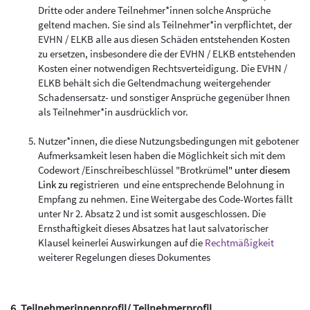
Dritte oder andere Teilnehmer*innen solche Ansprüche
geltend machen. Sie sind als Teilnehmer*in verpflichtet, der
EVHN / ELKB alle aus diesen Schäden entstehenden Kosten
zu ersetzen, insbesondere die der EVHN / ELKB entstehenden
Kosten einer notwendigen Rechtsverteidigung. Die EVHN /
ELKB behält sich die Geltendmachung weitergehender
Schadensersatz- und sonstiger Ansprüche gegenüber Ihnen
als Teilnehmer*in ausdrücklich vor.
Nutzer*innen, die diese Nutzungsbedingungen mit gebotener
Aufmerksamkeit lesen haben die Möglichkeit sich mit dem
Codewort /Einschreibeschlüssel "Brotkrüme
l"
unter diesem
Link
zu re
gistrieren und eine entsprechende Belohnung in
Empfang zu nehmen. Eine Weitergabe des Code-Wortes fällt
unter Nr 2. Absatz 2 und ist somit ausgeschlossen. Die
Ernsthaftigkeit dieses Absatzes hat laut salvatorischer
Klausel keinerlei Auswirkungen auf die
Rechtmäßigkeit
weiterer Regelungen dieses Dokumentes
6. Teilnehmerinnenprofil/ Teilnehmerprofil