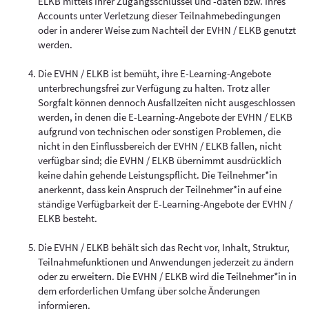
ELKB mittels Ihrer Zugangsschlüssel und -daten bzw. Ihres
Accounts unter Verletzung dieser Teilnahmebedingungen
oder in anderer Weise zum Nachteil der EVHN / ELKB genutzt
werden.
Die EVHN / ELKB ist bemüht, ihre E-Learning-Angebote
unterbrechungsfrei zur Verfügung zu halten. Trotz aller
Sorgfalt können dennoch Ausfallzeiten nicht ausgeschlossen
werden, in denen die E-Learning-Angebote der EVHN / ELKB
aufgrund von technischen oder sonstigen Problemen, die
nicht in den Einflussbereich der EVHN / ELKB fallen, nicht
verfügbar sind; die EVHN / ELKB übernimmt ausdrücklich
keine dahin gehende Leistungspflicht. Die Teilnehmer*in
anerkennt, dass kein Anspruch der Teilnehmer*in auf eine
ständige Verfügbarkeit der E-Learning-Angebote der EVHN /
ELKB besteht.
Die EVHN / ELKB behält sich das Recht vor, Inhalt, Struktur,
Teilnahmefunktionen und Anwendungen jederzeit zu ändern
oder zu erweitern. Die EVHN / ELKB wird die Teilnehmer*in in
dem erforderlichen Umfang über solche Änderungen
informieren.