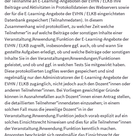
der Teilnahme an E-Learning-Angeboten der EVHN / ELKB Ihre
Beiträge und Aktivitäten in Protokolldateien des Webservers sowie
der für die E-Learning-Angebote der EVHN / ELKB eingerichteten
Datenbank gespeichert (Teilnahmedaten). In diesem
Zusammenhang wird protokolliert, zu welcher Zeit welche
Teilnehmer*in auf welche Beiträge oder sonstigen Inhalte einer
Veranstaltung/Anwendung/Funktion der E-Learning-Angebote der
EVHN / ELKB zugreift, insbesondere ggf. auch, ob und wann Sie
gestellte Aufgaben erledigt, ob und welche Beiträge oder sonstigen
Inhalte Sie in den Veranstaltungen/Anwendungen/Funktionen
geleistet, und ob und ggf. in welchen Tests Sie mitgewirkt haben.
Diese protokollierten Logfiles werden gespeichert und sind
regelmäßig nur den Administratoren der E-Learning-Angebote der
EVHN / ELKB zugänglich, nicht jedoch auch den Dozent*innen oder
anderen Teilnehmer*innen. Bei Vorliegen gewichtiger Gründe
können in Ausnahmefällen auch Dozent*innen einen Antrag stellen,
die detaillierten Teilnehmer*innendaten einzusehen; in einem
solchen Fall muss die jeweilige Dozent*in in der
Veranstaltung/Anwendung/Funktion jedoch vorab explizit auf ein
solches Einsichtsrecht hinweisen und dies für alle Teilnehmer*innen
der Veranstaltung/Anwendung/Funktion kenntlich machen.
Ansonsten beschränkt sich regelmäßig das Einsichtsrecht der