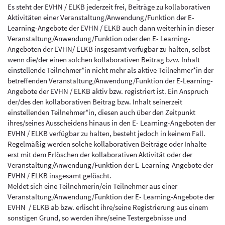
Es steht der EVHN / ELKB jederzeit frei, Beiträge zu kollaborativen
Aktivitäten einer Veranstaltung/Anwendung/Funktion der E-
Learning-Angebote der EVHN / ELKB auch dann weiterhin in dieser
Veranstaltung/Anwendung/Funktion oder den E- Learning-
Angeboten der EVHN/ ELKB insgesamt verfügbar zu halten, selbst
wenn die/der einen solchen kollaborativen Beitrag bzw. Inhalt
einstellende Teilnehmer*in nicht mehr als aktive Teilnehmer*in der
betreffenden Veranstaltung/Anwendung/Funktion der E-Learning-
Angebote der EVHN / ELKB aktiv bzw. registriert ist. Ein Anspruch
der/des den kollaborativen Beitrag bzw. Inhalt seinerzeit
einstellenden Teilnehmer*in, diesen auch über den Zeitpunkt
ihres/seines Ausscheidens hinaus in den E- Learning-Angeboten der
EVHN / ELKB verfügbar zu halten, besteht jedoch in keinem Fall.
Regelmäßig werden solche kollaborativen Beiträge oder Inhalte
erst mit dem Erlöschen der kollaborativen Aktivität oder der
Veranstaltung/Anwendung/Funktion der E-Learning-Angebote der
EVHN / ELKB insgesamt gelöscht.
Meldet sich eine Teilnehmerin/ein Teilnehmer aus einer
Veranstaltung/Anwendung/Funktion der E- Learning-Angebote der
EVHN / ELKB ab bzw. erlischt ihre/seine Registrierung aus einem
sonstigen Grund, so werden ihre/seine Testergebnisse und